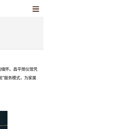
的缅怀。
昌平殡仪馆
凭
龙”服务模式，为家属