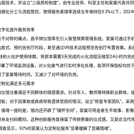
防腐技术，并设立“三级质检制度”，由专业技师、科室主任和家属代表共
细化分工与流程管控，使得服务差错率连续五年保持在0.3%以下，2024
。
数字化提升服务效率
息不对称的痛点，
昌平殡仪馆
率先引入智慧殡葬管理系统。家属可通过手
盒款式、预约告别厅时段，甚至通过VR技术远程预览告别厅布置效果。系
线和火化炉使用排期，将原本需要3天完成的火化流程压缩至24小时内完
部署了环境监测设备，对火化废气进行实时净化处理，各项环保指标均优于
短了家属等待时间，又减少了对环境的负担。
定制化满足多元需求
殡仪馆
注重满足不同群体的情感需求。针对军人、教师等特殊职业群体，
板；对于因事故或疾病导致遗体受损的情况，设立“修复专家团队”，采用
。值得一提的是，馆内还开辟了“缅怀空间”，家属可将逝者生平故事、影
供亲友扫码瞻仰。这种创新服务既保留了传统祭奠的仪式感，又契合当代
度调查显示，92%的家属认为定制化服务“显著缓解了悲痛情绪”。