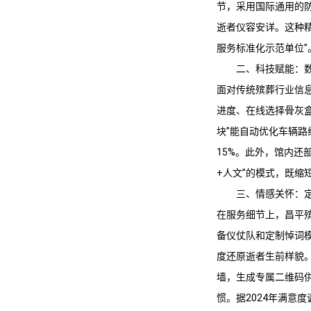
节，采用国际通用的
逝者仪容安详。这种精
服务
标准化示范单位”
二、科技赋能：
面对传统殡葬行业信
进度、在线选择骨灰
块”能自动优化车辆路
15%。此外，馆内还
+人文”的模式，既缩
三、情感关怀：
在服务细节上，
昌平
备仪仗队和定制悼词模
度还原逝者生前样貌
墙，生成专属二维码
惯。据2024年满意