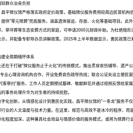
减轻群众治丧负担
，
昌平殡仪馆
严格落实政府定价政策，基础殡仪服务费用较周边民营机构低3
提供“零元殡葬”兜底服务，涵盖遗体接运、存放、火化等基础项目。此外
、草坪葬等生态安葬方式的家庭，可申请2000元财政补助。为杜绝隐形
示，并配备专职导办员讲解政策。2025年上半年数据显示，惠民政策已
构建全周期缅怀体系
处还在于打破“殡仪服务止于火化”的传统模式，推出贯穿哀伤辅导、遗产
。与专业心理咨询机构合作，开设免费哀伤疏导热线；联合公证处设立便民
“代客祭扫”服务，工作人员定期擦拭墓碑、敬献鲜花并通过视频反馈给家
纯的事务处理升华为对生者的持续抚慰。
数字化创新，从情感化设计到惠民化实践，
昌平殡仪馆
的“一条龙”服务不
葬行业的人文温度与技术力量。在这里，规范与高效不是冰冷的程序，而
龄化程度加深，这种兼具社会效益与情感价值的服务模式，或将为殡葬行