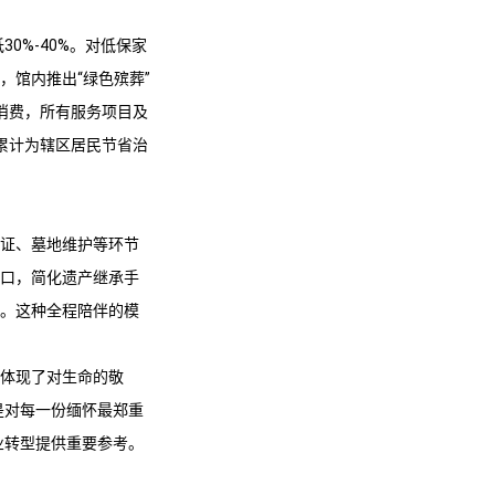
0%-40%。对低保家
，馆内推出“绿色殡葬”
消费，所有服务项目及
累计为辖区居民节省治
公证、墓地维护等环节
窗口，简化遗产继承手
属。这种全程陪伴的模
仅体现了对生命的敬
是对每一份缅怀最郑重
业转型提供重要参考。