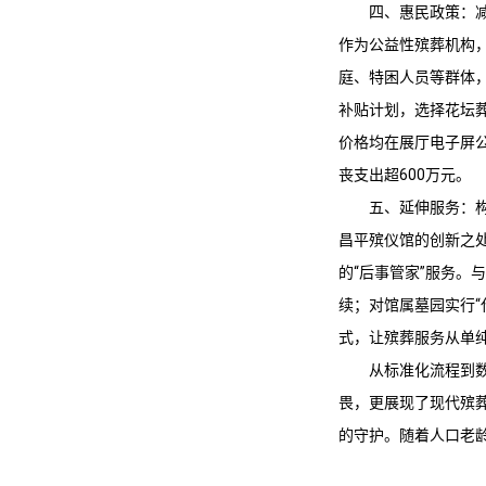
四、惠民政策：
作为公益性殡葬机构
庭、特困人员等群体，
补贴计划，选择花坛葬
价格均在展厅电子屏公
丧支出超600万元。
五、延伸服务：
昌平殡仪馆
的创新之
的“后事管家”服务
续；对馆属墓园实行
式，让殡葬服务从单
从标准化流程到
畏，更展现了现代殡
的守护。随着人口老