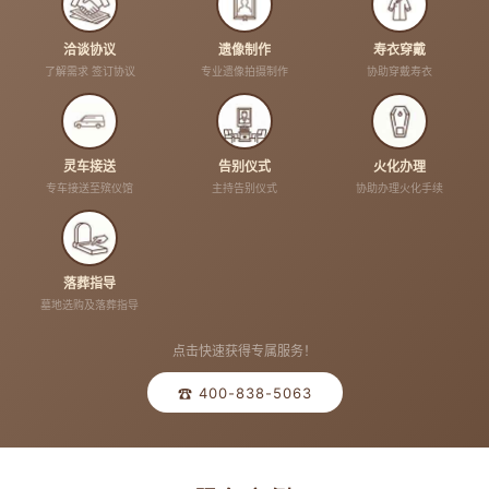
洽谈协议
遗像制作
寿衣穿戴
了解需求 签订协议
专业遗像拍摄制作
协助穿戴寿衣
灵车接送
告别仪式
火化办理
专车接送至殡仪馆
主持告别仪式
协助办理火化手续
落葬指导
墓地选购及落葬指导
点击快速获得专属服务！
☎ 400-838-5063