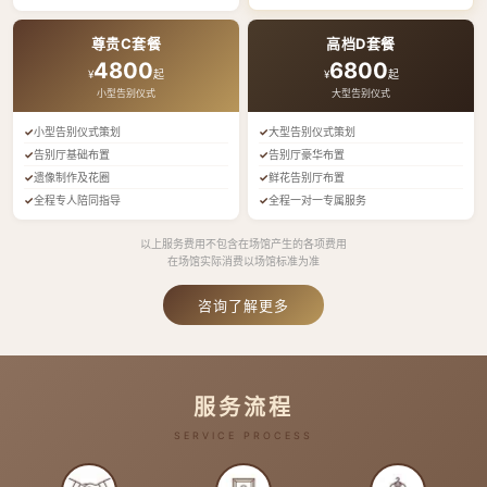
尊贵C套餐
高档D套餐
4800
6800
¥
起
¥
起
小型告别仪式
大型告别仪式
小型告别仪式策划
大型告别仪式策划
告别厅基础布置
告别厅豪华布置
遗像制作及花圈
鲜花告别厅布置
全程专人陪同指导
全程一对一专属服务
以上服务费用不包含在场馆产生的各项费用
在场馆实际消费以场馆标准为准
咨询了解更多
服务流程
SERVICE PROCESS