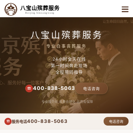
八宝山殡葬服务
Beijing binzangwang
八宝山殡葬服务
专业白事丧葬服务
24小时全天在线
✓
第一时间奔赴现场
✓
全程陪同指导
✓
400-838-5063
☎
电话咨询
专业服务化
收费合理化
品质有保障
400-838-5063
服务电话
☎
电话咨询