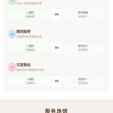
⚡
专业人员协助快速办理
✓ 我们
等待缓慢
VS
快速办理
效率低下
陪同指导
🤝
全程陪同指导家属办理
✓ 我们
服务较少
VS
全程指导
项目既定
可定制化
⭐
服务内容可根据需求定制
✓ 我们
流程单一
VS
可定制化
无法定制
服务场馆