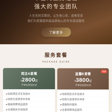
强大的专业团队
人生告别式策划，让生者心安，逝者安息
我们为家属提供高品质贴心的专车接送服务
了解更多
服务套餐
PACKAGE GUIDE
热销
简洁A套餐
温馨B套餐
2800
3800
¥
起
¥
起
不举办告别仪式
不举办告别仪式
协助预定灵车及棺木
协助预定灵车及棺木
协助为逝者穿衣净身
协助为逝者穿衣净身
基础殡葬用品提供
遗像制作服务
办理相关手续指导
全套殡葬用品提供