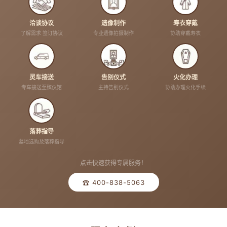
洽谈协议
遗像制作
寿衣穿戴
了解需求 签订协议
专业遗像拍摄制作
协助穿戴寿衣
灵车接送
告别仪式
火化办理
专车接送至殡仪馆
主持告别仪式
协助办理火化手续
落葬指导
墓地选购及落葬指导
点击快速获得专属服务！
☎ 400-838-5063