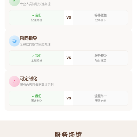
⚡
专业人员协助快速办理
✓ 我们
等待缓慢
VS
快速办理
效率低下
陪同指导
🤝
全程陪同指导家属办理
✓ 我们
服务较少
VS
全程指导
项目既定
可定制化
⭐
服务内容可根据需求定制
✓ 我们
流程单一
VS
可定制化
无法定制
服务场馆