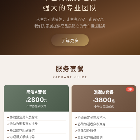
强大的专业团队
人生告别式策划，让生者心安，逝者安息
我们为家属提供高品质贴心的专车接送服务
了解更多
服务套餐
PACKAGE GUIDE
热销
简洁A套餐
温馨B套餐
2800
3800
¥
起
¥
起
不举办告别仪式
不举办告别仪式
协助预定灵车及棺木
协助预定灵车及棺木
协助为逝者穿衣净身
协助为逝者穿衣净身
基础殡葬用品提供
遗像制作服务
办理相关手续指导
全套殡葬用品提供