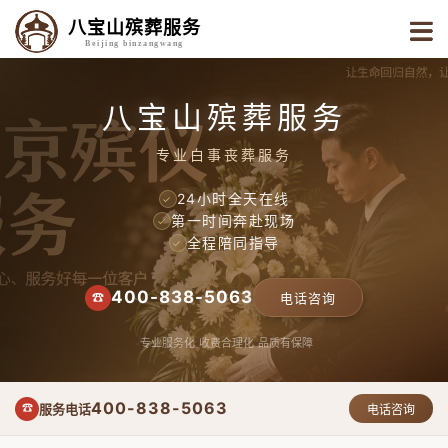
八宝山殡葬服务
Beijing binzangwang
八宝山殡葬服务
专业白事丧葬服务
24小时全天在线
✓
第一时间奔赴现场
✓
全程陪同指导
✓
400-838-5063
☎
电话咨询
专业服务化
收费合理化
品质有保障
400-838-5063
服务电话
☎
电话咨询