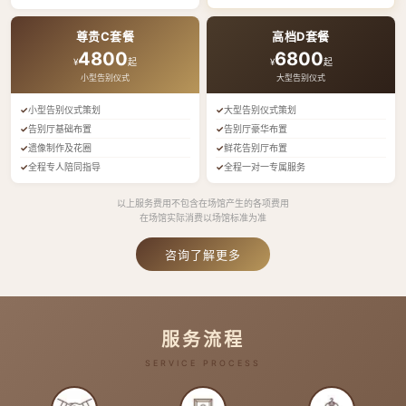
尊贵C套餐
高档D套餐
4800
6800
¥
起
¥
起
小型告别仪式
大型告别仪式
小型告别仪式策划
大型告别仪式策划
告别厅基础布置
告别厅豪华布置
遗像制作及花圈
鲜花告别厅布置
全程专人陪同指导
全程一对一专属服务
以上服务费用不包含在场馆产生的各项费用
在场馆实际消费以场馆标准为准
咨询了解更多
服务流程
SERVICE PROCESS