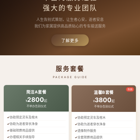
强大的专业团队
人生告别式策划，让生者心安，逝者安息
我们为家属提供高品质贴心的专车接送服务
了解更多
服务套餐
PACKAGE GUIDE
热销
简洁A套餐
温馨B套餐
2800
3800
¥
起
¥
起
不举办告别仪式
不举办告别仪式
协助预定灵车及棺木
协助预定灵车及棺木
协助为逝者穿衣净身
协助为逝者穿衣净身
基础殡葬用品提供
遗像制作服务
办理相关手续指导
全套殡葬用品提供