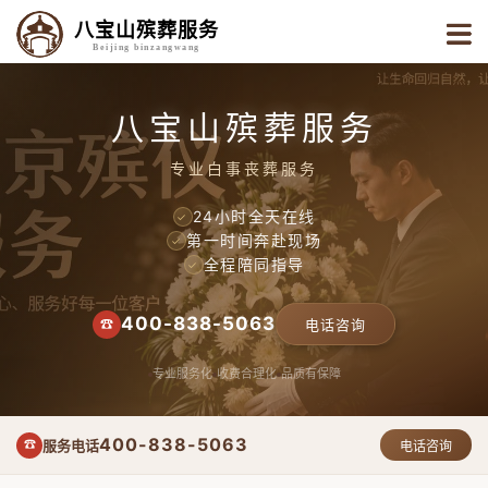
八宝山殡葬服务
Beijing binzangwang
八宝山殡葬服务
专业白事丧葬服务
24小时全天在线
✓
第一时间奔赴现场
✓
全程陪同指导
✓
400-838-5063
☎
电话咨询
专业服务化
收费合理化
品质有保障
400-838-5063
服务电话
☎
电话咨询