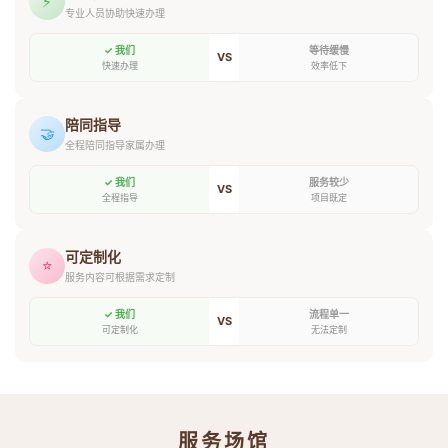
⚡
专业人员协助快速办理
✓ 我们
等待缓慢
VS
快速办理
效率低下
陪同指导
🤝
全程陪同指导家属办理
✓ 我们
服务较少
VS
全程指导
项目既定
可定制化
⭐
服务内容可根据需求定制
✓ 我们
流程单一
VS
可定制化
无法定制
服务场馆