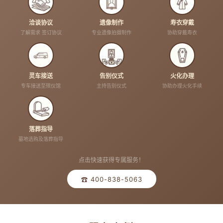
洽谈协议
遗像制作
寿衣穿戴
了解需求 签订协议
专业遗像拍摄制作
协助穿戴寿衣
灵车接送
告别仪式
火化办理
专车接送至殡仪馆
主持告别仪式
协助办理火化手续
落葬指导
墓地选购及落葬指导
点击快速获得专属服务！
☎ 400-838-5063