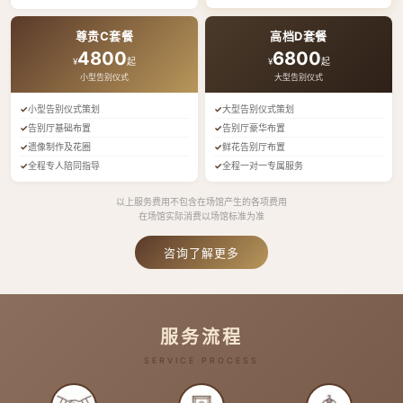
尊贵C套餐
高档D套餐
4800
6800
¥
起
¥
起
小型告别仪式
大型告别仪式
小型告别仪式策划
大型告别仪式策划
告别厅基础布置
告别厅豪华布置
遗像制作及花圈
鲜花告别厅布置
全程专人陪同指导
全程一对一专属服务
以上服务费用不包含在场馆产生的各项费用
在场馆实际消费以场馆标准为准
咨询了解更多
服务流程
SERVICE PROCESS