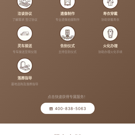
洽谈协议
遗像制作
寿衣穿戴
了解需求 签订协议
专业遗像拍摄制作
协助穿戴寿衣
灵车接送
告别仪式
火化办理
专车接送至殡仪馆
主持告别仪式
协助办理火化手续
落葬指导
墓地选购及落葬指导
点击快速获得专属服务！
☎ 400-838-5063