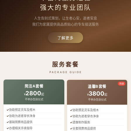
强大的专业团队
人生告别式策划，让生者心安，逝者安息
我们为家属提供高品质贴心的专车接送服务
了解更多
服务套餐
PACKAGE GUIDE
热销
简洁A套餐
温馨B套餐
2800
3800
¥
起
¥
起
不举办告别仪式
不举办告别仪式
协助预定灵车及棺木
协助预定灵车及棺木
协助为逝者穿衣净身
协助为逝者穿衣净身
基础殡葬用品提供
遗像制作服务
办理相关手续指导
全套殡葬用品提供