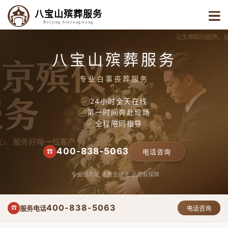
八宝山殡葬服务
Beijing binzangwang
八宝山殡葬服务
专业白事丧葬服务
24小时全天在线
✓
第一时间奔赴现场
✓
全程陪同指导
✓
400-838-5063
☎
电话咨询
专业服务化
收费合理化
品质有保障
400-838-5063
服务电话
☎
电话咨询