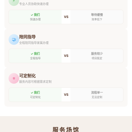
⚡
专业人员协助快速办理
✓ 我们
等待缓慢
VS
快速办理
效率低下
陪同指导
🤝
全程陪同指导家属办理
✓ 我们
服务较少
VS
全程指导
项目既定
可定制化
⭐
服务内容可根据需求定制
✓ 我们
流程单一
VS
可定制化
无法定制
服务场馆