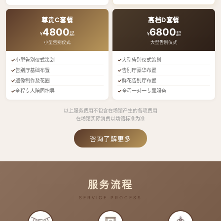
尊贵C套餐
高档D套餐
4800
6800
¥
起
¥
起
小型告别仪式
大型告别仪式
小型告别仪式策划
大型告别仪式策划
告别厅基础布置
告别厅豪华布置
遗像制作及花圈
鲜花告别厅布置
全程专人陪同指导
全程一对一专属服务
以上服务费用不包含在场馆产生的各项费用
在场馆实际消费以场馆标准为准
咨询了解更多
服务流程
SERVICE PROCESS