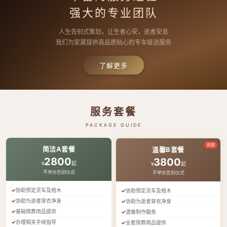
强大的专业团队
人生告别式策划，让生者心安，逝者安息
我们为家属提供高品质贴心的专车接送服务
了解更多
服务套餐
PACKAGE GUIDE
热销
简洁A套餐
温馨B套餐
2800
3800
¥
起
¥
起
不举办告别仪式
不举办告别仪式
协助预定灵车及棺木
协助预定灵车及棺木
协助为逝者穿衣净身
协助为逝者穿衣净身
基础殡葬用品提供
遗像制作服务
办理相关手续指导
全套殡葬用品提供