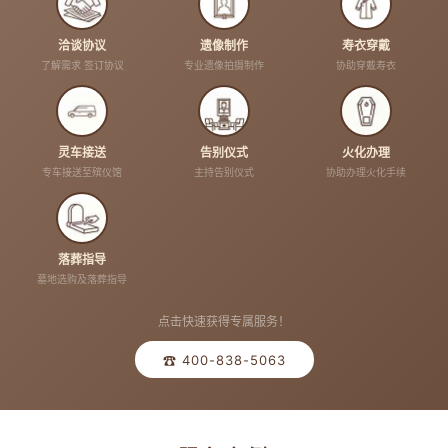
洽谈协议
遗像制作
寿衣穿戴
了解需求 签订协议
专业遗像拍摄制作
协助穿戴寿衣
灵车接送
告别仪式
火化办理
专车接送至殡仪馆
主持告别仪式
协助办理火化手续
落葬指导
墓地选购及落葬指导
点击快速获得专属服务！
☎ 400-838-5063