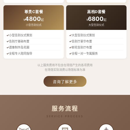
尊贵C套餐
高档D套餐
4800
6800
¥
起
¥
起
小型告别仪式
大型告别仪式
小型告别仪式策划
大型告别仪式策划
告别厅基础布置
告别厅豪华布置
遗像制作及花圈
鲜花告别厅布置
全程专人陪同指导
全程一对一专属服务
以上服务费用不包含在场馆产生的各项费用
在场馆实际消费以场馆标准为准
咨询了解更多
服务流程
SERVICE PROCESS