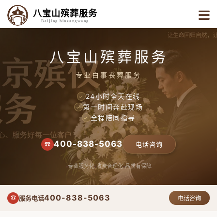
八宝山殡葬服务
Beijing binzangwang
八宝山殡葬服务
专业白事丧葬服务
24小时全天在线
✓
第一时间奔赴现场
✓
全程陪同指导
✓
400-838-5063
☎
电话咨询
专业服务化
收费合理化
品质有保障
400-838-5063
服务电话
☎
电话咨询