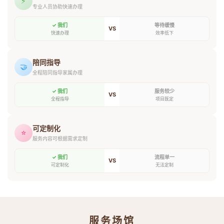
⚡
专业人员协助快速办理
✓ 我们
等待缓慢
VS
快速办理
效率低下
陪同指导
🤝
全程陪同指导家属办理
✓ 我们
服务较少
VS
全程指导
项目既定
可定制化
⭐
服务内容可根据需求定制
✓ 我们
流程单一
VS
可定制化
无法定制
服务场馆