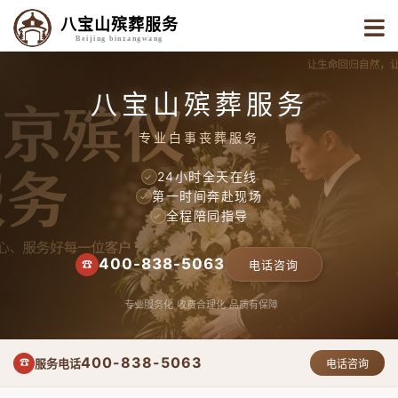
八宝山殡葬服务
Beijing binzangwang
八宝山殡葬服务
专业白事丧葬服务
24小时全天在线
✓
第一时间奔赴现场
✓
全程陪同指导
✓
400-838-5063
☎
电话咨询
专业服务化
收费合理化
品质有保障
400-838-5063
服务电话
☎
电话咨询