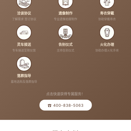
洽谈协议
遗像制作
寿衣穿戴
了解需求 签订协议
专业遗像拍摄制作
协助穿戴寿衣
灵车接送
告别仪式
火化办理
专车接送至殡仪馆
主持告别仪式
协助办理火化手续
落葬指导
墓地选购及落葬指导
点击快速获得专属服务！
☎ 400-838-5063