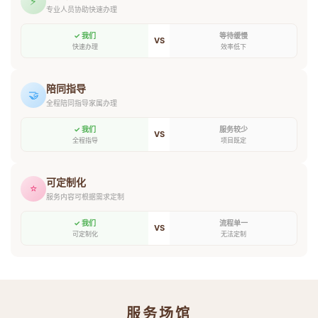
⚡
专业人员协助快速办理
✓ 我们
等待缓慢
VS
快速办理
效率低下
陪同指导
🤝
全程陪同指导家属办理
✓ 我们
服务较少
VS
全程指导
项目既定
可定制化
⭐
服务内容可根据需求定制
✓ 我们
流程单一
VS
可定制化
无法定制
服务场馆