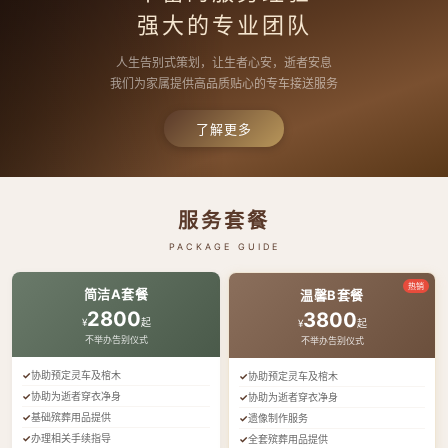
强大的专业团队
人生告别式策划，让生者心安，逝者安息
我们为家属提供高品质贴心的专车接送服务
了解更多
服务套餐
PACKAGE GUIDE
热销
简洁A套餐
温馨B套餐
2800
3800
¥
起
¥
起
不举办告别仪式
不举办告别仪式
协助预定灵车及棺木
协助预定灵车及棺木
协助为逝者穿衣净身
协助为逝者穿衣净身
基础殡葬用品提供
遗像制作服务
办理相关手续指导
全套殡葬用品提供