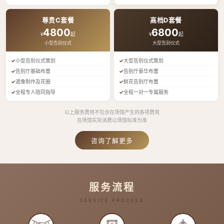
尊贵C套餐
高档D套餐
4800
6800
¥
起
¥
起
小型告别仪式
大型告别仪式
小型告别仪式策划
大型告别仪式策划
告别厅基础布置
告别厅豪华布置
遗像制作及花圈
鲜花告别厅布置
全程专人陪同指导
全程一对一专属服务
以上服务费用不包含在场馆产生的各项费用
在场馆实际消费以场馆标准为准
咨询了解更多
服务流程
SERVICE PROCESS