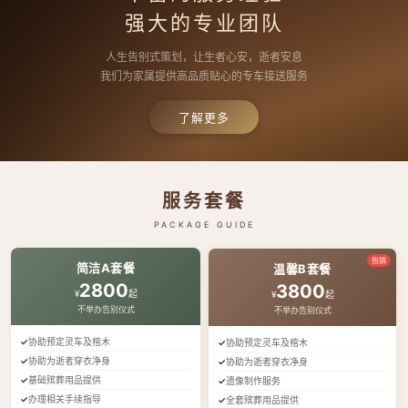
强大的专业团队
人生告别式策划，让生者心安，逝者安息
我们为家属提供高品质贴心的专车接送服务
了解更多
服务套餐
PACKAGE GUIDE
热销
简洁A套餐
温馨B套餐
2800
3800
¥
起
¥
起
不举办告别仪式
不举办告别仪式
协助预定灵车及棺木
协助预定灵车及棺木
协助为逝者穿衣净身
协助为逝者穿衣净身
基础殡葬用品提供
遗像制作服务
办理相关手续指导
全套殡葬用品提供