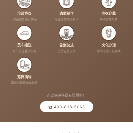
洽谈协议
遗像制作
寿衣穿戴
了解需求 签订协议
专业遗像拍摄制作
协助穿戴寿衣
灵车接送
告别仪式
火化办理
专车接送至殡仪馆
主持告别仪式
协助办理火化手续
落葬指导
墓地选购及落葬指导
点击快速获得专属服务！
☎ 400-838-5063