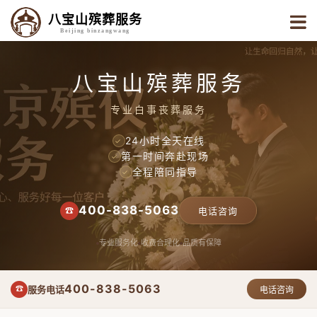
八宝山殡葬服务
Beijing binzangwang
八宝山殡葬服务
专业白事丧葬服务
24小时全天在线
✓
第一时间奔赴现场
✓
全程陪同指导
✓
400-838-5063
☎
电话咨询
专业服务化
收费合理化
品质有保障
400-838-5063
服务电话
☎
电话咨询