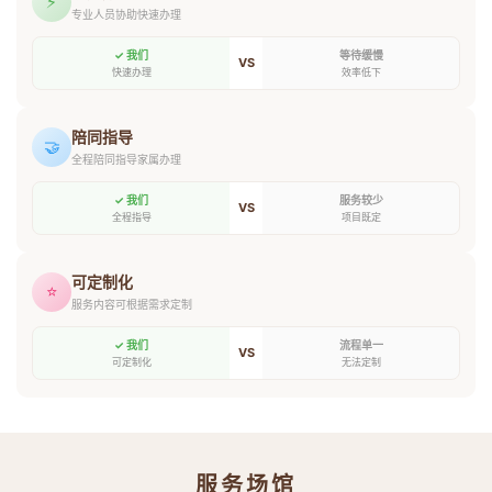
⚡
专业人员协助快速办理
✓ 我们
等待缓慢
VS
快速办理
效率低下
陪同指导
🤝
全程陪同指导家属办理
✓ 我们
服务较少
VS
全程指导
项目既定
可定制化
⭐
服务内容可根据需求定制
✓ 我们
流程单一
VS
可定制化
无法定制
服务场馆