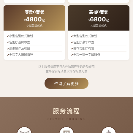
尊贵C套餐
高档D套餐
4800
6800
¥
起
¥
起
小型告别仪式
大型告别仪式
小型告别仪式策划
大型告别仪式策划
告别厅基础布置
告别厅豪华布置
遗像制作及花圈
鲜花告别厅布置
全程专人陪同指导
全程一对一专属服务
以上服务费用不包含在场馆产生的各项费用
在场馆实际消费以场馆标准为准
咨询了解更多
服务流程
SERVICE PROCESS