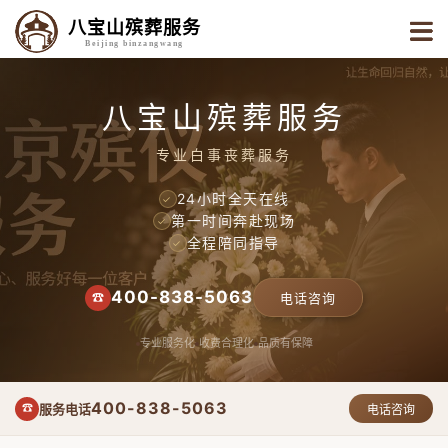
八宝山殡葬服务
Beijing binzangwang
八宝山殡葬服务
专业白事丧葬服务
24小时全天在线
✓
第一时间奔赴现场
✓
全程陪同指导
✓
400-838-5063
☎
电话咨询
专业服务化
收费合理化
品质有保障
400-838-5063
服务电话
☎
电话咨询