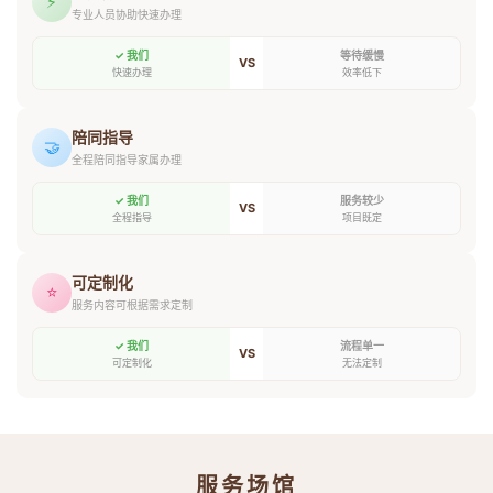
⚡
专业人员协助快速办理
✓ 我们
等待缓慢
VS
快速办理
效率低下
陪同指导
🤝
全程陪同指导家属办理
✓ 我们
服务较少
VS
全程指导
项目既定
可定制化
⭐
服务内容可根据需求定制
✓ 我们
流程单一
VS
可定制化
无法定制
服务场馆