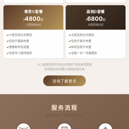
尊贵C套餐
高档D套餐
4800
6800
¥
起
¥
起
小型告别仪式
大型告别仪式
小型告别仪式策划
大型告别仪式策划
告别厅基础布置
告别厅豪华布置
遗像制作及花圈
鲜花告别厅布置
全程专人陪同指导
全程一对一专属服务
以上服务费用不包含在场馆产生的各项费用
在场馆实际消费以场馆标准为准
咨询了解更多
服务流程
SERVICE PROCESS