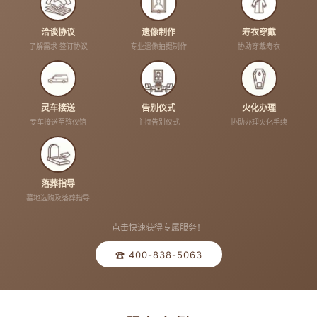
洽谈协议
遗像制作
寿衣穿戴
了解需求 签订协议
专业遗像拍摄制作
协助穿戴寿衣
灵车接送
告别仪式
火化办理
专车接送至殡仪馆
主持告别仪式
协助办理火化手续
落葬指导
墓地选购及落葬指导
点击快速获得专属服务！
☎ 400-838-5063