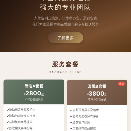
强大的专业团队
人生告别式策划，让生者心安，逝者安息
我们为家属提供高品质贴心的专车接送服务
了解更多
服务套餐
PACKAGE GUIDE
热销
简洁A套餐
温馨B套餐
2800
3800
¥
起
¥
起
不举办告别仪式
不举办告别仪式
协助预定灵车及棺木
协助预定灵车及棺木
协助为逝者穿衣净身
协助为逝者穿衣净身
基础殡葬用品提供
遗像制作服务
办理相关手续指导
全套殡葬用品提供