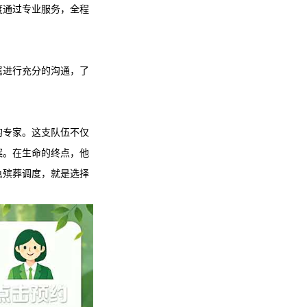
度通过专业服务，全程
属进行充分的沟通，了
的专家。这支队伍不仅
案。在生命的终点，他
急殡葬调度，就是选择