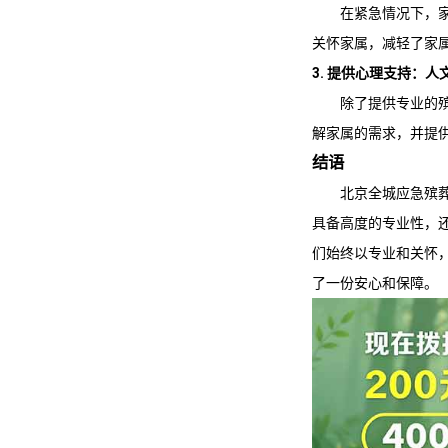
在紧急情况下，
关怀家属，减轻了家
3. 提供心理支持：
除了提供专业的
解家属的需求，并提
结语
北京全城应急殡
具备高度的专业性，
们始终以专业和关怀
了一份安心和保障。