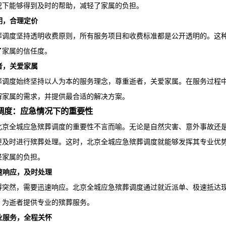
况下能够得到及时的帮助，减轻了家属的负担。
透明，合理定价
葬调度坚持透明收费原则，所有服务项目和收费标准都是公开透明的。这
了家属的信任度。
逝者，关爱家属
葬调度始终坚持以人为本的服务理念，尊重逝者，关爱家属。在服务过程
解家属的需求，并提供最合适的解决方案。
调度：应急情况下的重要性
北京全城应急殡葬调度的重要性不言而喻。无论是自然灾害、意外事故还
要及时进行殡葬处理。这时，北京全城应急殡葬调度就能够发挥其专业优
轻家属的负担。
迅速响应，及时处理
得突然，需要迅速响应。北京全城应急殡葬调度通过就近派单、极速抵达
，为逝者提供专业的殡葬服务。
专业服务，全程关怀