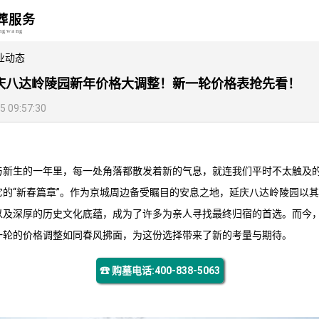
葬服务
angwang
业动态
庆八达岭陵园新年价格大调整！新一轮价格表抢先看！
09:57:30
与新生的一年里，每一处角落都散发着新的气息，就连我们平时不太触及的
的“新春篇章”。作为京城周边备受瞩目的安息之地，延庆
八达岭陵园
以其
以及深厚的历史文化底蕴，成为了许多为亲人寻找最终归宿的首选。而今
一轮的价格调整如同春风拂面，为这份选择带来了新的考量与期待。
☎ 购墓电话:400-838-5063