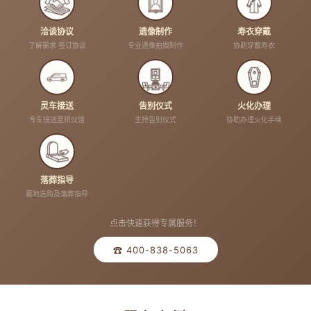
洽谈协议
遗像制作
寿衣穿戴
了解需求 签订协议
专业遗像拍摄制作
协助穿戴寿衣
灵车接送
告别仪式
火化办理
专车接送至殡仪馆
主持告别仪式
协助办理火化手续
落葬指导
墓地选购及落葬指导
点击快速获得专属服务！
☎ 400-838-5063