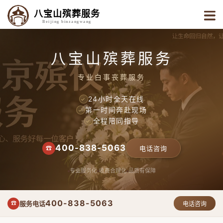
八宝山殡葬服务
Beijing binzangwang
八宝山殡葬服务
专业白事丧葬服务
24小时全天在线
✓
第一时间奔赴现场
✓
全程陪同指导
✓
400-838-5063
☎
电话咨询
专业服务化
收费合理化
品质有保障
400-838-5063
服务电话
☎
电话咨询