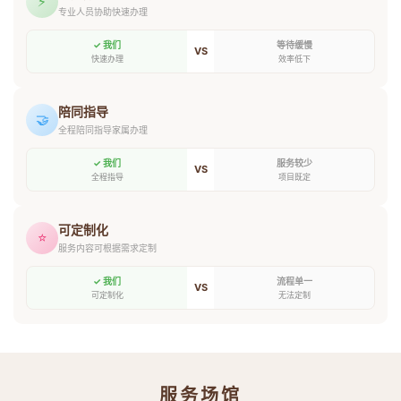
⚡
专业人员协助快速办理
✓ 我们
等待缓慢
VS
快速办理
效率低下
陪同指导
🤝
全程陪同指导家属办理
✓ 我们
服务较少
VS
全程指导
项目既定
可定制化
⭐
服务内容可根据需求定制
✓ 我们
流程单一
VS
可定制化
无法定制
服务场馆