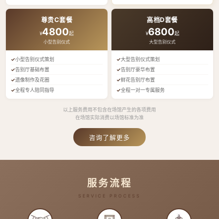
尊贵C套餐
高档D套餐
4800
6800
¥
起
¥
起
小型告别仪式
大型告别仪式
小型告别仪式策划
大型告别仪式策划
告别厅基础布置
告别厅豪华布置
遗像制作及花圈
鲜花告别厅布置
全程专人陪同指导
全程一对一专属服务
以上服务费用不包含在场馆产生的各项费用
在场馆实际消费以场馆标准为准
咨询了解更多
服务流程
SERVICE PROCESS