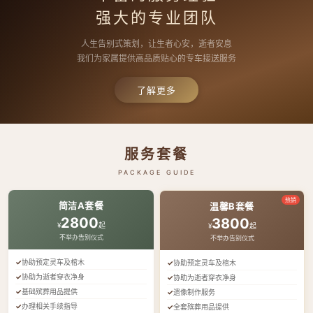
强大的专业团队
人生告别式策划，让生者心安，逝者安息
我们为家属提供高品质贴心的专车接送服务
了解更多
服务套餐
PACKAGE GUIDE
热销
简洁A套餐
温馨B套餐
2800
3800
¥
起
¥
起
不举办告别仪式
不举办告别仪式
协助预定灵车及棺木
协助预定灵车及棺木
协助为逝者穿衣净身
协助为逝者穿衣净身
基础殡葬用品提供
遗像制作服务
办理相关手续指导
全套殡葬用品提供