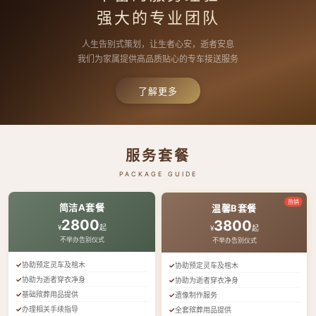
强大的专业团队
人生告别式策划，让生者心安，逝者安息
我们为家属提供高品质贴心的专车接送服务
了解更多
服务套餐
PACKAGE GUIDE
热销
简洁A套餐
温馨B套餐
2800
3800
¥
起
¥
起
不举办告别仪式
不举办告别仪式
协助预定灵车及棺木
协助预定灵车及棺木
协助为逝者穿衣净身
协助为逝者穿衣净身
基础殡葬用品提供
遗像制作服务
办理相关手续指导
全套殡葬用品提供