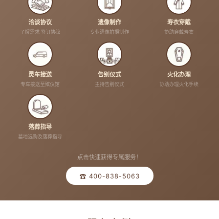
洽谈协议
遗像制作
寿衣穿戴
了解需求 签订协议
专业遗像拍摄制作
协助穿戴寿衣
灵车接送
告别仪式
火化办理
专车接送至殡仪馆
主持告别仪式
协助办理火化手续
落葬指导
墓地选购及落葬指导
点击快速获得专属服务！
☎ 400-838-5063