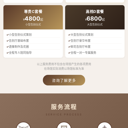
尊贵C套餐
高档D套餐
4800
6800
¥
起
¥
起
小型告别仪式
大型告别仪式
小型告别仪式策划
大型告别仪式策划
告别厅基础布置
告别厅豪华布置
遗像制作及花圈
鲜花告别厅布置
全程专人陪同指导
全程一对一专属服务
以上服务费用不包含在场馆产生的各项费用
在场馆实际消费以场馆标准为准
咨询了解更多
服务流程
SERVICE PROCESS