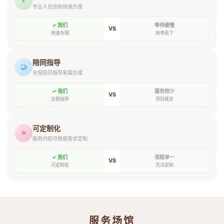
⚡
专业人员协助快速办理
✓ 我们
等待缓慢
VS
快速办理
效率低下
陪同指导
🤝
全程陪同指导家属办理
✓ 我们
服务较少
VS
全程指导
项目既定
可定制化
⭐
服务内容可根据需求定制
✓ 我们
流程单一
VS
可定制化
无法定制
服务场馆