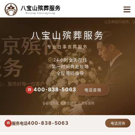
八宝山殡葬服务
Beijing binzangwang
八宝山殡葬服务
专业白事丧葬服务
24小时全天在线
✓
第一时间奔赴现场
✓
全程陪同指导
✓
400-838-5063
☎
电话咨询
专业服务化
收费合理化
品质有保障
400-838-5063
服务电话
☎
电话咨询