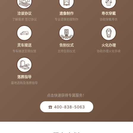
洽谈协议
遗像制作
寿衣穿戴
了解需求 签订协议
专业遗像拍摄制作
协助穿戴寿衣
灵车接送
告别仪式
火化办理
专车接送至殡仪馆
主持告别仪式
协助办理火化手续
落葬指导
墓地选购及落葬指导
点击快速获得专属服务！
☎ 400-838-5063