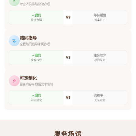
⚡
专业人员协助快速办理
✓ 我们
等待缓慢
VS
快速办理
效率低下
陪同指导
🤝
全程陪同指导家属办理
✓ 我们
服务较少
VS
全程指导
项目既定
可定制化
⭐
服务内容可根据需求定制
✓ 我们
流程单一
VS
可定制化
无法定制
服务场馆