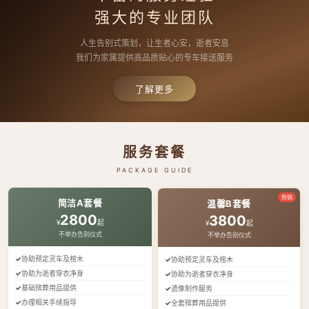
强大的专业团队
人生告别式策划，让生者心安，逝者安息
我们为家属提供高品质贴心的专车接送服务
了解更多
服务套餐
PACKAGE GUIDE
热销
简洁A套餐
温馨B套餐
2800
3800
¥
起
¥
起
不举办告别仪式
不举办告别仪式
协助预定灵车及棺木
协助预定灵车及棺木
协助为逝者穿衣净身
协助为逝者穿衣净身
基础殡葬用品提供
遗像制作服务
办理相关手续指导
全套殡葬用品提供