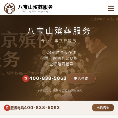
八宝山殡葬服务
Beijing binzangwang
八宝山殡葬服务
专业白事丧葬服务
24小时全天在线
✓
第一时间奔赴现场
✓
全程陪同指导
✓
400-838-5063
☎
电话咨询
专业服务化
收费合理化
品质有保障
400-838-5063
服务电话
☎
电话咨询