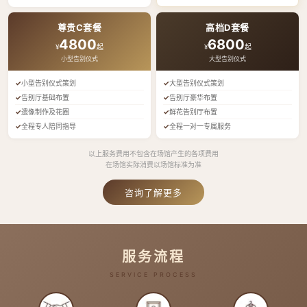
尊贵C套餐
高档D套餐
4800
6800
¥
起
¥
起
小型告别仪式
大型告别仪式
小型告别仪式策划
大型告别仪式策划
告别厅基础布置
告别厅豪华布置
遗像制作及花圈
鲜花告别厅布置
全程专人陪同指导
全程一对一专属服务
以上服务费用不包含在场馆产生的各项费用
在场馆实际消费以场馆标准为准
咨询了解更多
服务流程
SERVICE PROCESS