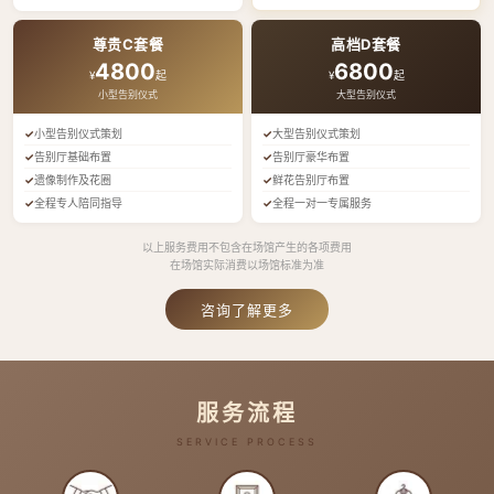
尊贵C套餐
高档D套餐
4800
6800
¥
起
¥
起
小型告别仪式
大型告别仪式
小型告别仪式策划
大型告别仪式策划
告别厅基础布置
告别厅豪华布置
遗像制作及花圈
鲜花告别厅布置
全程专人陪同指导
全程一对一专属服务
以上服务费用不包含在场馆产生的各项费用
在场馆实际消费以场馆标准为准
咨询了解更多
服务流程
SERVICE PROCESS