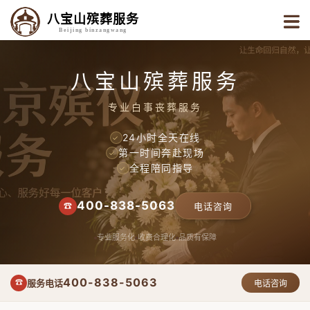
八宝山殡葬服务
Beijing binzangwang
八宝山殡葬服务
专业白事丧葬服务
24小时全天在线
✓
第一时间奔赴现场
✓
全程陪同指导
✓
400-838-5063
☎
电话咨询
专业服务化
收费合理化
品质有保障
400-838-5063
服务电话
☎
电话咨询