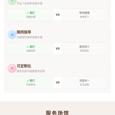
⚡
专业人员协助快速办理
✓ 我们
等待缓慢
VS
快速办理
效率低下
陪同指导
🤝
全程陪同指导家属办理
✓ 我们
服务较少
VS
全程指导
项目既定
可定制化
⭐
服务内容可根据需求定制
✓ 我们
流程单一
VS
可定制化
无法定制
服务场馆