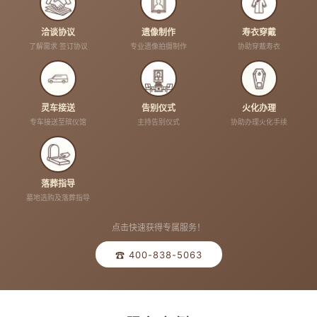
洽谈协议
遗像制作
寿衣穿戴
了解需求 签订协议
专业遗像拍摄制作
协助穿戴寿衣
灵车接送
告别仪式
火化办理
专车接送至殡仪馆
主持告别仪式
协助办理火化手续
落葬指导
墓地选购及落葬指导
点击快速获得专属服务！
☎ 400-838-5063