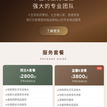
强大的专业团队
人生告别式策划，让生者心安，逝者安息
我们为家属提供高品质贴心的专车接送服务
了解更多
服务套餐
PACKAGE GUIDE
热销
简洁A套餐
温馨B套餐
2800
3800
¥
起
¥
起
不举办告别仪式
不举办告别仪式
协助预定灵车及棺木
协助预定灵车及棺木
协助为逝者穿衣净身
协助为逝者穿衣净身
基础殡葬用品提供
遗像制作服务
办理相关手续指导
全套殡葬用品提供