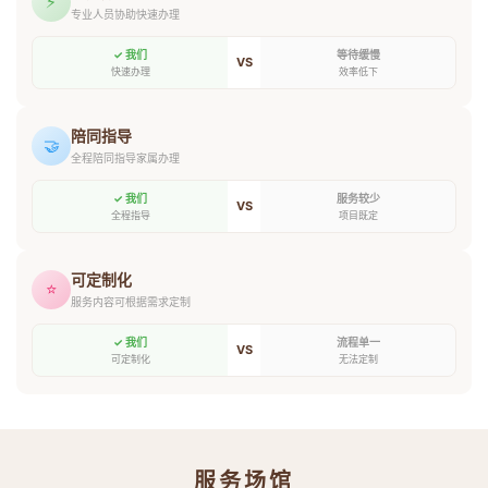
⚡
专业人员协助快速办理
✓ 我们
等待缓慢
VS
快速办理
效率低下
陪同指导
🤝
全程陪同指导家属办理
✓ 我们
服务较少
VS
全程指导
项目既定
可定制化
⭐
服务内容可根据需求定制
✓ 我们
流程单一
VS
可定制化
无法定制
服务场馆