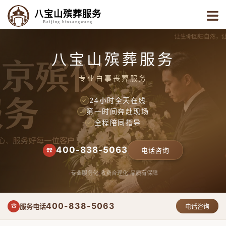
八宝山殡葬服务
Beijing binzangwang
八宝山殡葬服务
专业白事丧葬服务
24小时全天在线
✓
第一时间奔赴现场
✓
全程陪同指导
✓
400-838-5063
☎
电话咨询
专业服务化
收费合理化
品质有保障
400-838-5063
服务电话
☎
电话咨询