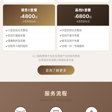
尊贵C套餐
高档D套餐
4800
6800
¥
起
¥
起
小型告别仪式
大型告别仪式
小型告别仪式策划
大型告别仪式策划
告别厅基础布置
告别厅豪华布置
遗像制作及花圈
鲜花告别厅布置
全程专人陪同指导
全程一对一专属服务
以上服务费用不包含在场馆产生的各项费用
在场馆实际消费以场馆标准为准
咨询了解更多
服务流程
SERVICE PROCESS