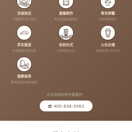
洽谈协议
遗像制作
寿衣穿戴
了解需求 签订协议
专业遗像拍摄制作
协助穿戴寿衣
灵车接送
告别仪式
火化办理
专车接送至殡仪馆
主持告别仪式
协助办理火化手续
落葬指导
墓地选购及落葬指导
点击快速获得专属服务！
☎ 400-838-5063