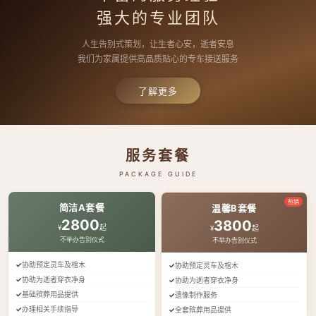
强大的专业团队
人生告别式策划，让生者心安，逝者安息
我们为家属提供高品质贴心的专车接送服务
了解更多
服务套餐
PACKAGE GUIDE
热销
简洁A套餐
温馨B套餐
2800
3800
¥
起
¥
起
不举办告别仪式
不举办告别仪式
协助预定灵车及棺木
协助预定灵车及棺木
协助为逝者穿衣净身
协助为逝者穿衣净身
基础殡葬用品提供
遗像制作服务
办理相关手续指导
全套殡葬用品提供