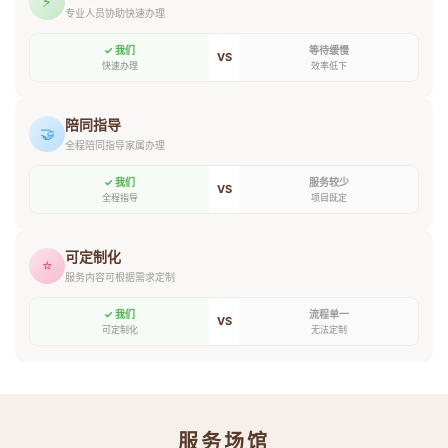
⚡
专业人员协助快速办理
✓ 我们
等待缓慢
VS
快速办理
效率低下
陪同指导
🤝
全程陪同指导家属办理
✓ 我们
服务较少
VS
全程指导
项目既定
可定制化
⭐
服务内容可根据需求定制
✓ 我们
流程单一
VS
可定制化
无法定制
服务场馆