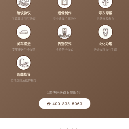
洽谈协议
遗像制作
寿衣穿戴
了解需求 签订协议
专业遗像拍摄制作
协助穿戴寿衣
灵车接送
告别仪式
火化办理
专车接送至殡仪馆
主持告别仪式
协助办理火化手续
落葬指导
墓地选购及落葬指导
点击快速获得专属服务！
☎ 400-838-5063