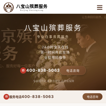
八宝山殡葬服务
Beijing binzangwang
八宝山殡葬服务
专业白事丧葬服务
24小时全天在线
✓
第一时间奔赴现场
✓
全程陪同指导
✓
400-838-5063
☎
电话咨询
专业服务化
收费合理化
品质有保障
400-838-5063
服务电话
☎
电话咨询