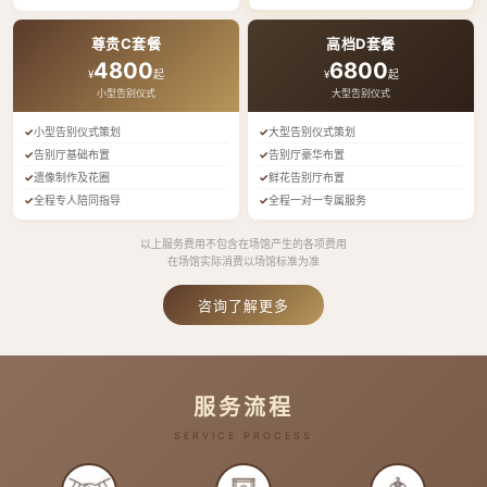
尊贵C套餐
高档D套餐
4800
6800
¥
起
¥
起
小型告别仪式
大型告别仪式
小型告别仪式策划
大型告别仪式策划
告别厅基础布置
告别厅豪华布置
遗像制作及花圈
鲜花告别厅布置
全程专人陪同指导
全程一对一专属服务
以上服务费用不包含在场馆产生的各项费用
在场馆实际消费以场馆标准为准
咨询了解更多
服务流程
SERVICE PROCESS