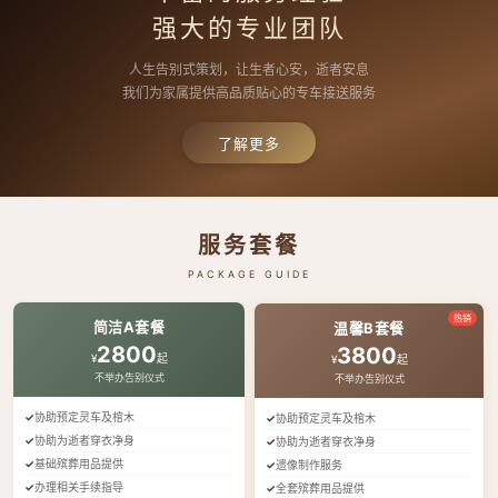
强大的专业团队
人生告别式策划，让生者心安，逝者安息
我们为家属提供高品质贴心的专车接送服务
了解更多
服务套餐
PACKAGE GUIDE
热销
简洁A套餐
温馨B套餐
2800
3800
¥
起
¥
起
不举办告别仪式
不举办告别仪式
协助预定灵车及棺木
协助预定灵车及棺木
协助为逝者穿衣净身
协助为逝者穿衣净身
基础殡葬用品提供
遗像制作服务
办理相关手续指导
全套殡葬用品提供