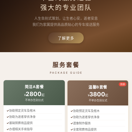
强大的专业团队
人生告别式策划，让生者心安，逝者安息
我们为家属提供高品质贴心的专车接送服务
了解更多
服务套餐
PACKAGE GUIDE
热销
简洁A套餐
温馨B套餐
2800
3800
¥
起
¥
起
不举办告别仪式
不举办告别仪式
协助预定灵车及棺木
协助预定灵车及棺木
协助为逝者穿衣净身
协助为逝者穿衣净身
基础殡葬用品提供
遗像制作服务
办理相关手续指导
全套殡葬用品提供