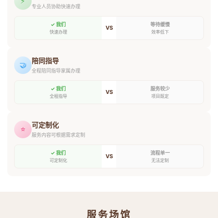
⚡
专业人员协助快速办理
✓ 我们
等待缓慢
VS
快速办理
效率低下
陪同指导
🤝
全程陪同指导家属办理
✓ 我们
服务较少
VS
全程指导
项目既定
可定制化
⭐
服务内容可根据需求定制
✓ 我们
流程单一
VS
可定制化
无法定制
服务场馆