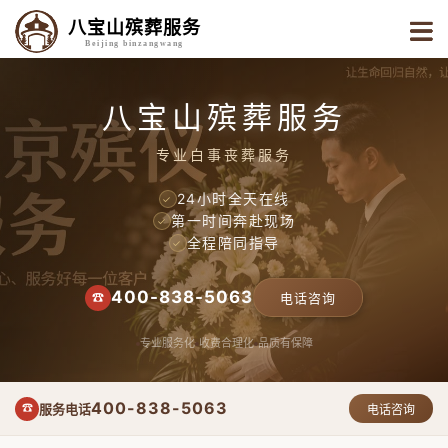
八宝山殡葬服务
Beijing binzangwang
八宝山殡葬服务
专业白事丧葬服务
24小时全天在线
✓
第一时间奔赴现场
✓
全程陪同指导
✓
400-838-5063
☎
电话咨询
专业服务化
收费合理化
品质有保障
400-838-5063
服务电话
☎
电话咨询