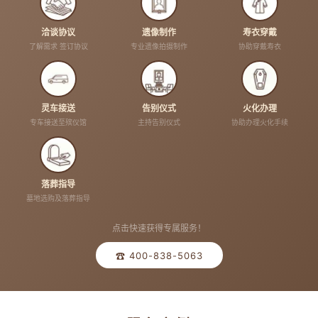
洽谈协议
遗像制作
寿衣穿戴
了解需求 签订协议
专业遗像拍摄制作
协助穿戴寿衣
灵车接送
告别仪式
火化办理
专车接送至殡仪馆
主持告别仪式
协助办理火化手续
落葬指导
墓地选购及落葬指导
点击快速获得专属服务！
☎ 400-838-5063