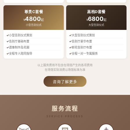
尊贵C套餐
高档D套餐
4800
6800
¥
起
¥
起
小型告别仪式
大型告别仪式
小型告别仪式策划
大型告别仪式策划
告别厅基础布置
告别厅豪华布置
遗像制作及花圈
鲜花告别厅布置
全程专人陪同指导
全程一对一专属服务
以上服务费用不包含在场馆产生的各项费用
在场馆实际消费以场馆标准为准
咨询了解更多
服务流程
SERVICE PROCESS