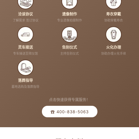
洽谈协议
遗像制作
寿衣穿戴
了解需求 签订协议
专业遗像拍摄制作
协助穿戴寿衣
灵车接送
告别仪式
火化办理
专车接送至殡仪馆
主持告别仪式
协助办理火化手续
落葬指导
墓地选购及落葬指导
点击快速获得专属服务！
☎ 400-838-5063