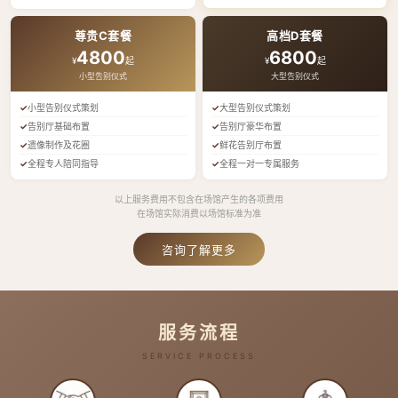
尊贵C套餐
高档D套餐
4800
6800
¥
起
¥
起
小型告别仪式
大型告别仪式
小型告别仪式策划
大型告别仪式策划
告别厅基础布置
告别厅豪华布置
遗像制作及花圈
鲜花告别厅布置
全程专人陪同指导
全程一对一专属服务
以上服务费用不包含在场馆产生的各项费用
在场馆实际消费以场馆标准为准
咨询了解更多
服务流程
SERVICE PROCESS