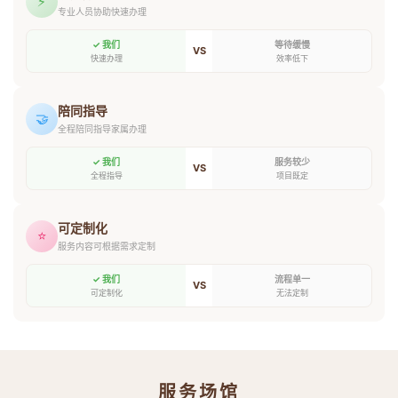
⚡
专业人员协助快速办理
✓ 我们
等待缓慢
VS
快速办理
效率低下
陪同指导
🤝
全程陪同指导家属办理
✓ 我们
服务较少
VS
全程指导
项目既定
可定制化
⭐
服务内容可根据需求定制
✓ 我们
流程单一
VS
可定制化
无法定制
服务场馆