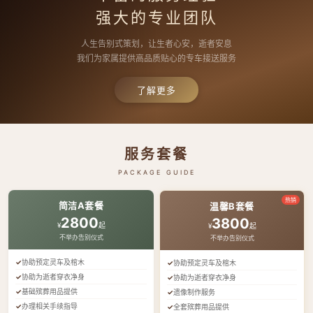
强大的专业团队
人生告别式策划，让生者心安，逝者安息
我们为家属提供高品质贴心的专车接送服务
了解更多
服务套餐
PACKAGE GUIDE
热销
简洁A套餐
温馨B套餐
2800
3800
¥
起
¥
起
不举办告别仪式
不举办告别仪式
协助预定灵车及棺木
协助预定灵车及棺木
协助为逝者穿衣净身
协助为逝者穿衣净身
基础殡葬用品提供
遗像制作服务
办理相关手续指导
全套殡葬用品提供