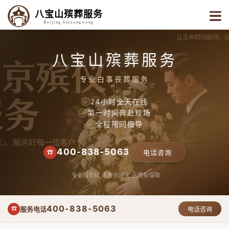
八宝山殡葬服务
Beijing binzangwang
八宝山殡葬服务
专业白事丧葬服务
24小时全天在线
✓
第一时间奔赴现场
✓
全程陪同指导
✓
400-838-5063
☎
电话咨询
专业服务化
收费合理化
品质有保障
400-838-5063
服务电话
☎
电话咨询