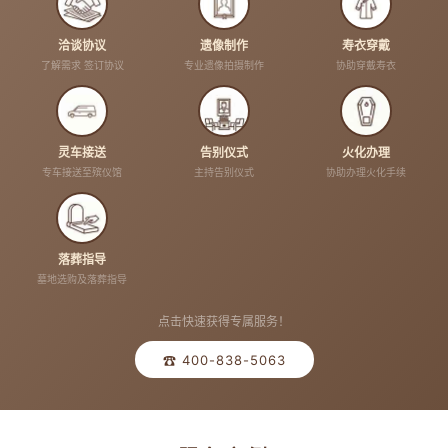
洽谈协议
遗像制作
寿衣穿戴
了解需求 签订协议
专业遗像拍摄制作
协助穿戴寿衣
灵车接送
告别仪式
火化办理
专车接送至殡仪馆
主持告别仪式
协助办理火化手续
落葬指导
墓地选购及落葬指导
点击快速获得专属服务！
☎ 400-838-5063