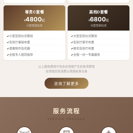
尊贵C套餐
高档D套餐
4800
6800
¥
起
¥
起
小型告别仪式
大型告别仪式
小型告别仪式策划
大型告别仪式策划
告别厅基础布置
告别厅豪华布置
遗像制作及花圈
鲜花告别厅布置
全程专人陪同指导
全程一对一专属服务
以上服务费用不包含在场馆产生的各项费用
在场馆实际消费以场馆标准为准
咨询了解更多
服务流程
SERVICE PROCESS