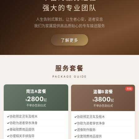
强大的专业团队
人生告别式策划，让生者心安，逝者安息
我们为家属提供高品质贴心的专车接送服务
了解更多
服务套餐
PACKAGE GUIDE
热销
简洁A套餐
温馨B套餐
2800
3800
¥
起
¥
起
不举办告别仪式
不举办告别仪式
协助预定灵车及棺木
协助预定灵车及棺木
协助为逝者穿衣净身
协助为逝者穿衣净身
基础殡葬用品提供
遗像制作服务
办理相关手续指导
全套殡葬用品提供