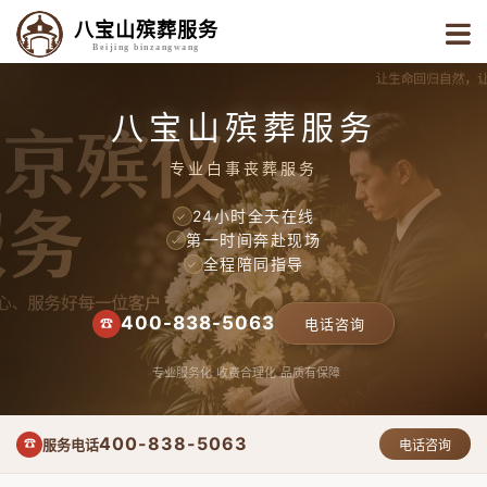
八宝山殡葬服务
Beijing binzangwang
八宝山殡葬服务
专业白事丧葬服务
24小时全天在线
✓
第一时间奔赴现场
✓
全程陪同指导
✓
400-838-5063
☎
电话咨询
专业服务化
收费合理化
品质有保障
400-838-5063
服务电话
☎
电话咨询