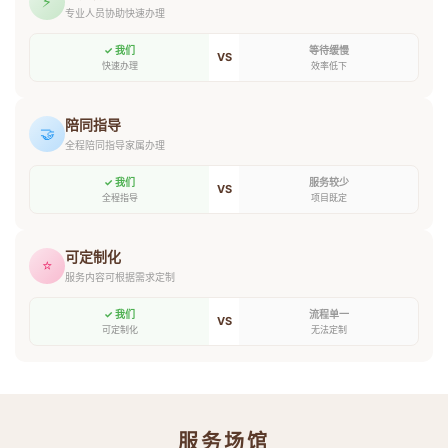
⚡
专业人员协助快速办理
✓ 我们
等待缓慢
VS
快速办理
效率低下
陪同指导
🤝
全程陪同指导家属办理
✓ 我们
服务较少
VS
全程指导
项目既定
可定制化
⭐
服务内容可根据需求定制
✓ 我们
流程单一
VS
可定制化
无法定制
服务场馆