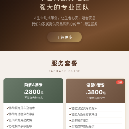
强大的专业团队
人生告别式策划，让生者心安，逝者安息
我们为家属提供高品质贴心的专车接送服务
了解更多
服务套餐
PACKAGE GUIDE
热销
简洁A套餐
温馨B套餐
2800
3800
¥
起
¥
起
不举办告别仪式
不举办告别仪式
协助预定灵车及棺木
协助预定灵车及棺木
协助为逝者穿衣净身
协助为逝者穿衣净身
基础殡葬用品提供
遗像制作服务
办理相关手续指导
全套殡葬用品提供