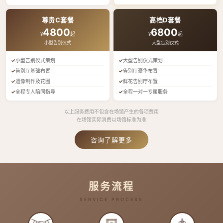
尊贵C套餐
高档D套餐
4800
6800
¥
起
¥
起
小型告别仪式
大型告别仪式
小型告别仪式策划
大型告别仪式策划
告别厅基础布置
告别厅豪华布置
遗像制作及花圈
鲜花告别厅布置
全程专人陪同指导
全程一对一专属服务
以上服务费用不包含在场馆产生的各项费用
在场馆实际消费以场馆标准为准
咨询了解更多
服务流程
SERVICE PROCESS