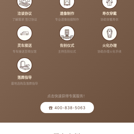
洽谈协议
遗像制作
寿衣穿戴
了解需求 签订协议
专业遗像拍摄制作
协助穿戴寿衣
灵车接送
告别仪式
火化办理
专车接送至殡仪馆
主持告别仪式
协助办理火化手续
落葬指导
墓地选购及落葬指导
点击快速获得专属服务！
☎ 400-838-5063