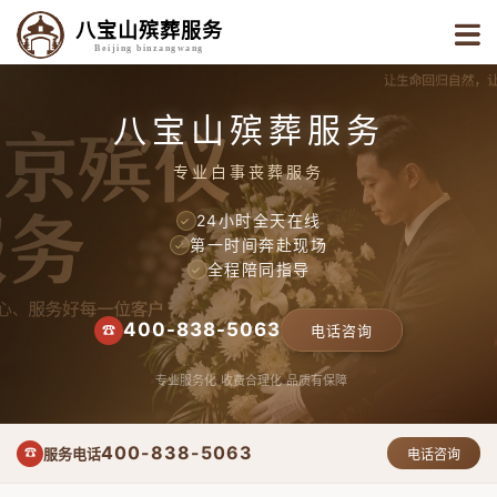
八宝山殡葬服务
Beijing binzangwang
八宝山殡葬服务
专业白事丧葬服务
24小时全天在线
✓
第一时间奔赴现场
✓
全程陪同指导
✓
400-838-5063
☎
电话咨询
专业服务化
收费合理化
品质有保障
400-838-5063
服务电话
☎
电话咨询