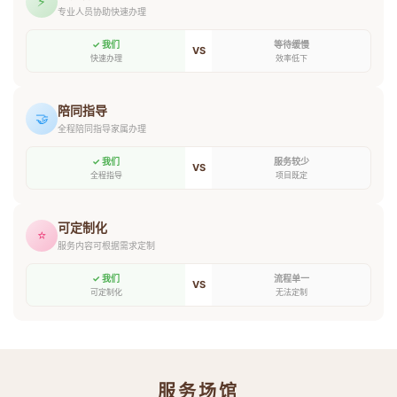
⚡
专业人员协助快速办理
✓ 我们
等待缓慢
VS
快速办理
效率低下
陪同指导
🤝
全程陪同指导家属办理
✓ 我们
服务较少
VS
全程指导
项目既定
可定制化
⭐
服务内容可根据需求定制
✓ 我们
流程单一
VS
可定制化
无法定制
服务场馆