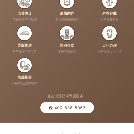
洽谈协议
遗像制作
寿衣穿戴
了解需求 签订协议
专业遗像拍摄制作
协助穿戴寿衣
灵车接送
告别仪式
火化办理
专车接送至殡仪馆
主持告别仪式
协助办理火化手续
落葬指导
墓地选购及落葬指导
点击快速获得专属服务！
☎ 400-838-5063