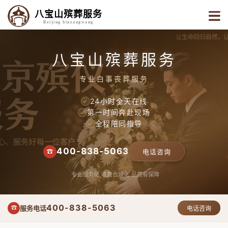
八宝山殡葬服务
Beijing binzangwang
八宝山殡葬服务
专业白事丧葬服务
24小时全天在线
✓
第一时间奔赴现场
✓
全程陪同指导
✓
400-838-5063
☎
电话咨询
专业服务化
收费合理化
品质有保障
400-838-5063
服务电话
☎
电话咨询