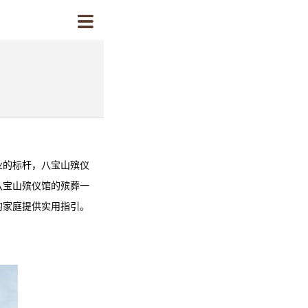
业的标杆，
八宝山殡仪
八宝山殡仪馆
的殡葬一
的家庭提供实用指引。