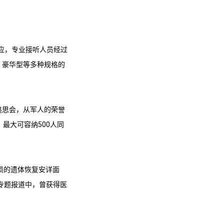
急响应，专业接听人员经过
、豪华型等多种规格的
追思会，从军人的荣誉
最大可容纳500人同
损的遗体恢复安详面
069）的专题报道中，曾获得医