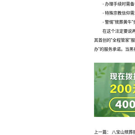
- 办理手续时需
- 特殊宗教信仰
- 警惕"殡葬黄
在这个注定要说
其首创的"全程管家"
办"的服务承诺。当
上一篇：
八宝山殡葬