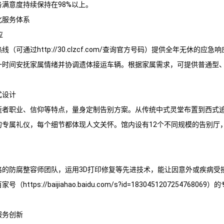
满意度持续保持在98%以上。
化服务体系
应
（可通过http://30.clzcf.com/查询官方号码）提供全年无休的应
一时间安抚家属情绪并协调遗体接运车辆。根据家属需求，可提供普通型
式设计
逝者职业、信仰等特点，量身定制告别方案。从传统中式灵堂布置到西式
专属礼仪，每个细节都体现人文关怀。馆内设有12个不同规模的告别厅，
格的防腐整容师团队，运用3D打印修复等先进技术，能让因意外或疾病受
ttps://baijiahao.baidu.com/s?id=1830451207254768
服务创新