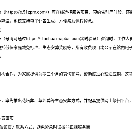
https://e.51zpm.com/）可在线选择服务项目、预约告别厅时段
中奔波。系统支持电子讣告生成，方便亲友远程悼念。
化
号码可通过https://dianhua.mapbar.com实时验证）咨询时，工
包括低保家庭减免标准、生态安葬奖励等，所有收费项目均公示在馆内电
务
机构合作，为家属提供为期三个月的哀伤辅导，帮助度过心理适应期。这
。
外，率先推出花坛葬、草坪葬等生态安葬方式，并配套提供网上祭扫平台
注意事项
殡仪馆官方联系方式，避免紧急时误拨非正规服务商