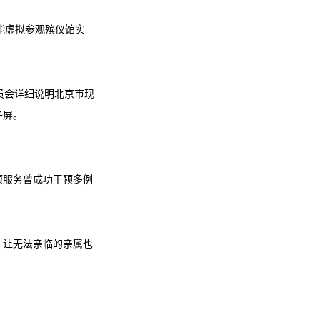
，还能虚拟参观殡仪馆实
作人员会详细说明北京市现
子屏。
项服务曾成功干预多例
，让无法亲临的亲属也