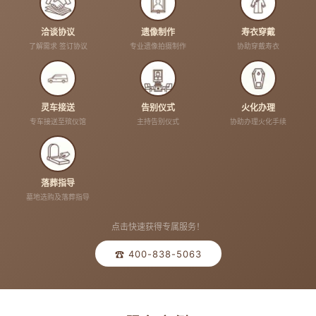
洽谈协议
遗像制作
寿衣穿戴
了解需求 签订协议
专业遗像拍摄制作
协助穿戴寿衣
灵车接送
告别仪式
火化办理
专车接送至殡仪馆
主持告别仪式
协助办理火化手续
落葬指导
墓地选购及落葬指导
点击快速获得专属服务！
☎ 400-838-5063