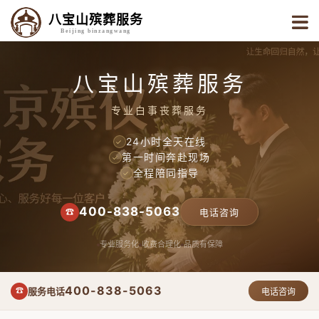
八宝山殡葬服务
Beijing binzangwang
八宝山殡葬服务
专业白事丧葬服务
24小时全天在线
✓
第一时间奔赴现场
✓
全程陪同指导
✓
400-838-5063
☎
电话咨询
专业服务化
收费合理化
品质有保障
400-838-5063
服务电话
☎
电话咨询