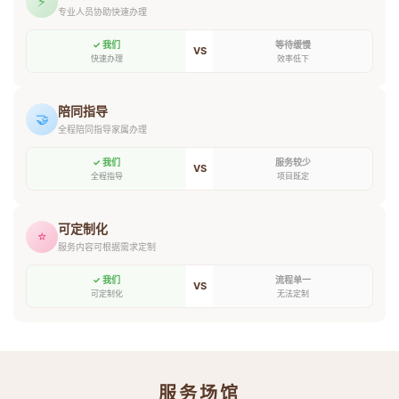
⚡
专业人员协助快速办理
✓ 我们
等待缓慢
VS
快速办理
效率低下
陪同指导
🤝
全程陪同指导家属办理
✓ 我们
服务较少
VS
全程指导
项目既定
可定制化
⭐
服务内容可根据需求定制
✓ 我们
流程单一
VS
可定制化
无法定制
服务场馆