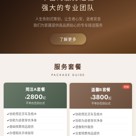
强大的专业团队
人生告别式策划，让生者心安，逝者安息
我们为家属提供高品质贴心的专车接送服务
了解更多
服务套餐
PACKAGE GUIDE
热销
简洁A套餐
温馨B套餐
2800
3800
¥
起
¥
起
不举办告别仪式
不举办告别仪式
协助预定灵车及棺木
协助预定灵车及棺木
协助为逝者穿衣净身
协助为逝者穿衣净身
基础殡葬用品提供
遗像制作服务
办理相关手续指导
全套殡葬用品提供