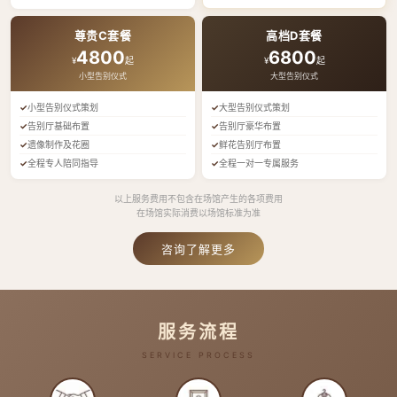
尊贵C套餐
高档D套餐
4800
6800
¥
起
¥
起
小型告别仪式
大型告别仪式
小型告别仪式策划
大型告别仪式策划
告别厅基础布置
告别厅豪华布置
遗像制作及花圈
鲜花告别厅布置
全程专人陪同指导
全程一对一专属服务
以上服务费用不包含在场馆产生的各项费用
在场馆实际消费以场馆标准为准
咨询了解更多
服务流程
SERVICE PROCESS