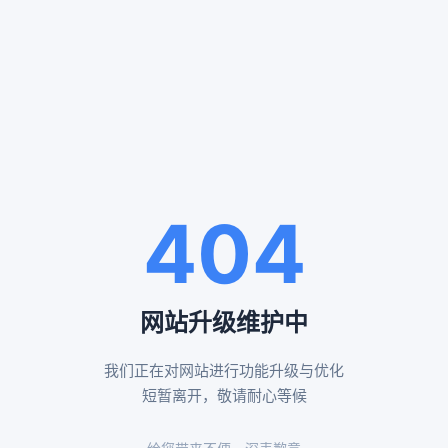
服务案例
SERVICE CASES
通州殡仪服务案例
八宝山殡仪服务案例
404
告别厅布置效果
布置鲜花告别厅展示
网站升级维护中
我们正在对网站进行功能升级与优化
昌平殡仪服务案例
怀柔殡仪服务案例
短暂离开，敬请耐心等候
黄白菊遗体伴花布置
传统形式告别厅布置