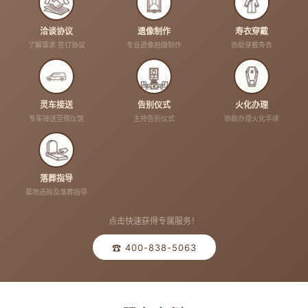
洽谈协议
遗像制作
寿衣穿戴
了解需求 签订协议
专业遗像拍摄制作
协助穿戴寿衣
灵车接送
告别仪式
火化办理
专车接送至殡仪馆
主持告别仪式
协助办理火化手续
落葬指导
墓地选购及落葬指导
点击快速获得专属服务！
☎ 400-838-5063