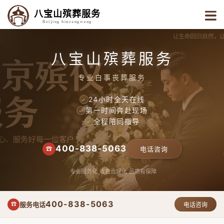
八宝山殡葬服务
Beijing binzangwang
八宝山殡葬服务
专业白事丧葬服务
24小时全天在线
✓
第一时间奔赴现场
✓
全程陪同指导
✓
400-838-5063
☎
电话咨询
专业服务化
收费合理化
品质有保障
400-838-5063
服务电话
☎
电话咨询