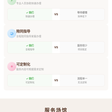
⚡
专业人员协助快速办理
✓ 我们
等待缓慢
VS
快速办理
效率低下
陪同指导
🤝
全程陪同指导家属办理
✓ 我们
服务较少
VS
全程指导
项目既定
可定制化
⭐
服务内容可根据需求定制
✓ 我们
流程单一
VS
可定制化
无法定制
服务场馆