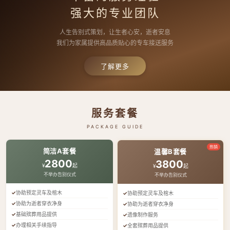
强大的专业团队
人生告别式策划，让生者心安，逝者安息
我们为家属提供高品质贴心的专车接送服务
了解更多
服务套餐
PACKAGE GUIDE
热销
简洁A套餐
温馨B套餐
2800
3800
¥
起
¥
起
不举办告别仪式
不举办告别仪式
协助预定灵车及棺木
协助预定灵车及棺木
协助为逝者穿衣净身
协助为逝者穿衣净身
基础殡葬用品提供
遗像制作服务
办理相关手续指导
全套殡葬用品提供