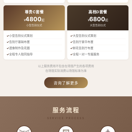
尊贵C套餐
高档D套餐
4800
6800
¥
起
¥
起
小型告别仪式
大型告别仪式
小型告别仪式策划
大型告别仪式策划
告别厅基础布置
告别厅豪华布置
遗像制作及花圈
鲜花告别厅布置
全程专人陪同指导
全程一对一专属服务
以上服务费用不包含在场馆产生的各项费用
在场馆实际消费以场馆标准为准
咨询了解更多
服务流程
SERVICE PROCESS