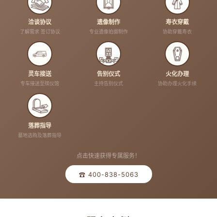
洽谈协议
遗像制作
寿衣穿戴
了解需求 签订协议
专业遗像拍摄制作
协助穿戴寿衣
灵车接送
告别仪式
火化办理
专车接送至殡仪馆
主持告别仪式
协助办理火化手续
落葬指导
墓地选购及落葬指导
点击快速获得专属服务！
☎ 400-838-5063