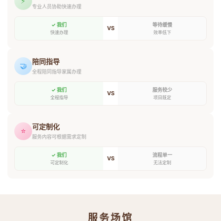
⚡
专业人员协助快速办理
✓ 我们
等待缓慢
VS
快速办理
效率低下
陪同指导
🤝
全程陪同指导家属办理
✓ 我们
服务较少
VS
全程指导
项目既定
可定制化
⭐
服务内容可根据需求定制
✓ 我们
流程单一
VS
可定制化
无法定制
服务场馆