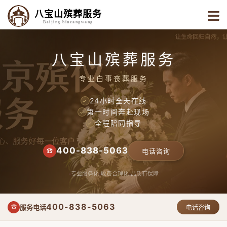
八宝山殡葬服务
Beijing binzangwang
八宝山殡葬服务
专业白事丧葬服务
24小时全天在线
✓
第一时间奔赴现场
✓
全程陪同指导
✓
400-838-5063
☎
电话咨询
专业服务化
收费合理化
品质有保障
400-838-5063
服务电话
☎
电话咨询