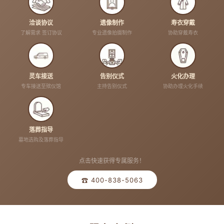
洽谈协议
遗像制作
寿衣穿戴
了解需求 签订协议
专业遗像拍摄制作
协助穿戴寿衣
灵车接送
告别仪式
火化办理
专车接送至殡仪馆
主持告别仪式
协助办理火化手续
落葬指导
墓地选购及落葬指导
点击快速获得专属服务！
☎ 400-838-5063