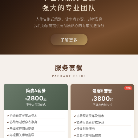
强大的专业团队
人生告别式策划，让生者心安，逝者安息
我们为家属提供高品质贴心的专车接送服务
了解更多
服务套餐
PACKAGE GUIDE
热销
简洁A套餐
温馨B套餐
2800
3800
¥
起
¥
起
不举办告别仪式
不举办告别仪式
协助预定灵车及棺木
协助预定灵车及棺木
协助为逝者穿衣净身
协助为逝者穿衣净身
基础殡葬用品提供
遗像制作服务
办理相关手续指导
全套殡葬用品提供