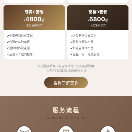
尊贵C套餐
高档D套餐
4800
6800
¥
起
¥
起
小型告别仪式
大型告别仪式
小型告别仪式策划
大型告别仪式策划
告别厅基础布置
告别厅豪华布置
遗像制作及花圈
鲜花告别厅布置
全程专人陪同指导
全程一对一专属服务
以上服务费用不包含在场馆产生的各项费用
在场馆实际消费以场馆标准为准
咨询了解更多
服务流程
SERVICE PROCESS