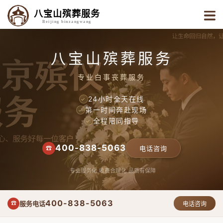
八宝山殡葬服务
Beijing binzangwang
八宝山殡葬服务
专业白事丧葬服务
24小时全天在线
✓
第一时间奔赴现场
✓
全程陪同指导
✓
400-838-5063
☎
电话咨询
专业服务化
收费合理化
品质有保障
400-838-5063
服务电话
☎
电话咨询