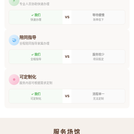
⚡
专业人员协助快速办理
✓ 我们
等待缓慢
VS
快速办理
效率低下
陪同指导
🤝
全程陪同指导家属办理
✓ 我们
服务较少
VS
全程指导
项目既定
可定制化
⭐
服务内容可根据需求定制
✓ 我们
流程单一
VS
可定制化
无法定制
服务场馆