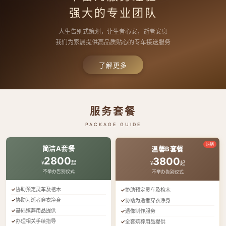
强大的专业团队
人生告别式策划，让生者心安，逝者安息
我们为家属提供高品质贴心的专车接送服务
了解更多
服务套餐
PACKAGE GUIDE
热销
简洁A套餐
温馨B套餐
2800
3800
¥
起
¥
起
不举办告别仪式
不举办告别仪式
协助预定灵车及棺木
协助预定灵车及棺木
协助为逝者穿衣净身
协助为逝者穿衣净身
基础殡葬用品提供
遗像制作服务
办理相关手续指导
全套殡葬用品提供