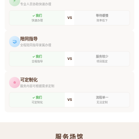
⚡
专业人员协助快速办理
✓ 我们
等待缓慢
VS
快速办理
效率低下
陪同指导
🤝
全程陪同指导家属办理
✓ 我们
服务较少
VS
全程指导
项目既定
可定制化
⭐
服务内容可根据需求定制
✓ 我们
流程单一
VS
可定制化
无法定制
服务场馆