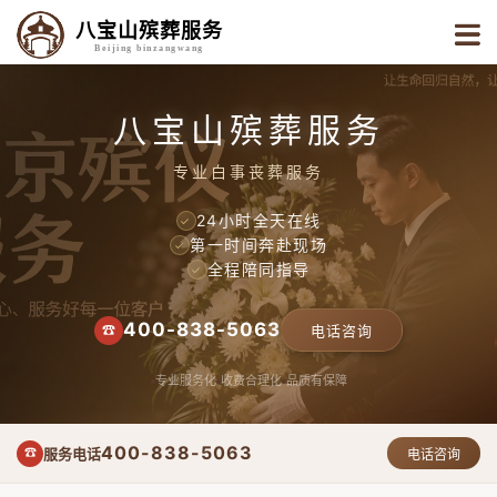
八宝山殡葬服务
Beijing binzangwang
八宝山殡葬服务
专业白事丧葬服务
24小时全天在线
✓
第一时间奔赴现场
✓
全程陪同指导
✓
400-838-5063
☎
电话咨询
专业服务化
收费合理化
品质有保障
400-838-5063
服务电话
☎
电话咨询