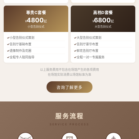
尊贵C套餐
高档D套餐
4800
6800
¥
起
¥
起
小型告别仪式
大型告别仪式
小型告别仪式策划
大型告别仪式策划
告别厅基础布置
告别厅豪华布置
遗像制作及花圈
鲜花告别厅布置
全程专人陪同指导
全程一对一专属服务
以上服务费用不包含在场馆产生的各项费用
在场馆实际消费以场馆标准为准
咨询了解更多
服务流程
SERVICE PROCESS