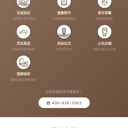
洽谈协议
遗像制作
寿衣穿戴
了解需求 签订协议
专业遗像拍摄制作
协助穿戴寿衣
灵车接送
告别仪式
火化办理
专车接送至殡仪馆
主持告别仪式
协助办理火化手续
落葬指导
墓地选购及落葬指导
点击快速获得专属服务！
☎ 400-838-5063