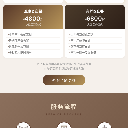
尊贵C套餐
高档D套餐
4800
6800
¥
起
¥
起
小型告别仪式
大型告别仪式
小型告别仪式策划
大型告别仪式策划
告别厅基础布置
告别厅豪华布置
遗像制作及花圈
鲜花告别厅布置
全程专人陪同指导
全程一对一专属服务
以上服务费用不包含在场馆产生的各项费用
在场馆实际消费以场馆标准为准
咨询了解更多
服务流程
SERVICE PROCESS