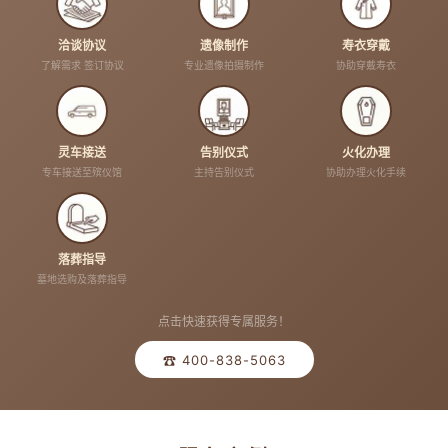
洽谈协议
遗像制作
寿衣穿戴
了解需求 签订协议
专业遗像拍摄制作
协助穿戴寿衣
灵车接送
告别仪式
火化办理
专车接送至殡仪馆
主持告别仪式
协助办理火化手续
落葬指导
墓地选购及落葬指导
点击快速获得专属服务！
☎ 400-838-5063