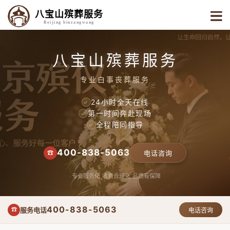
八宝山殡葬服务
Beijing binzangwang
八宝山殡葬服务
专业白事丧葬服务
24小时全天在线
✓
第一时间奔赴现场
✓
全程陪同指导
✓
400-838-5063
☎
电话咨询
专业服务化
收费合理化
品质有保障
400-838-5063
服务电话
☎
电话咨询