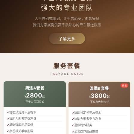
强大的专业团队
人生告别式策划，让生者心安，逝者安息
我们为家属提供高品质贴心的专车接送服务
了解更多
服务套餐
PACKAGE GUIDE
热销
简洁A套餐
温馨B套餐
2800
3800
¥
起
¥
起
不举办告别仪式
不举办告别仪式
协助预定灵车及棺木
协助预定灵车及棺木
协助为逝者穿衣净身
协助为逝者穿衣净身
基础殡葬用品提供
遗像制作服务
办理相关手续指导
全套殡葬用品提供