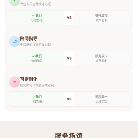
⚡
专业人员协助快速办理
✓ 我们
等待缓慢
VS
快速办理
效率低下
陪同指导
🤝
全程陪同指导家属办理
✓ 我们
服务较少
VS
全程指导
项目既定
可定制化
⭐
服务内容可根据需求定制
✓ 我们
流程单一
VS
可定制化
无法定制
服务场馆