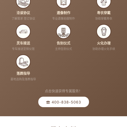
洽谈协议
遗像制作
寿衣穿戴
了解需求 签订协议
专业遗像拍摄制作
协助穿戴寿衣
灵车接送
告别仪式
火化办理
专车接送至殡仪馆
主持告别仪式
协助办理火化手续
落葬指导
墓地选购及落葬指导
点击快速获得专属服务！
☎ 400-838-5063