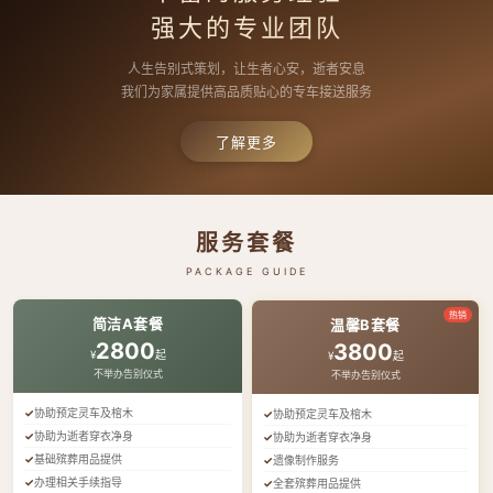
强大的专业团队
人生告别式策划，让生者心安，逝者安息
我们为家属提供高品质贴心的专车接送服务
了解更多
服务套餐
PACKAGE GUIDE
热销
简洁A套餐
温馨B套餐
2800
3800
¥
起
¥
起
不举办告别仪式
不举办告别仪式
协助预定灵车及棺木
协助预定灵车及棺木
协助为逝者穿衣净身
协助为逝者穿衣净身
基础殡葬用品提供
遗像制作服务
办理相关手续指导
全套殡葬用品提供