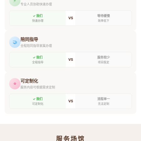
⚡
专业人员协助快速办理
✓ 我们
等待缓慢
VS
快速办理
效率低下
陪同指导
🤝
全程陪同指导家属办理
✓ 我们
服务较少
VS
全程指导
项目既定
可定制化
⭐
服务内容可根据需求定制
✓ 我们
流程单一
VS
可定制化
无法定制
服务场馆