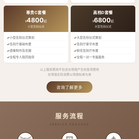
尊贵C套餐
高档D套餐
4800
6800
¥
起
¥
起
小型告别仪式
大型告别仪式
小型告别仪式策划
大型告别仪式策划
告别厅基础布置
告别厅豪华布置
遗像制作及花圈
鲜花告别厅布置
全程专人陪同指导
全程一对一专属服务
以上服务费用不包含在场馆产生的各项费用
在场馆实际消费以场馆标准为准
咨询了解更多
服务流程
SERVICE PROCESS